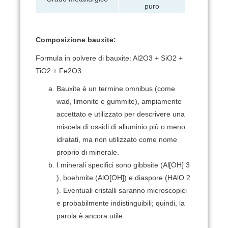
puro
Composizione bauxite:
Formula in polvere di bauxite: Al2O3 + SiO2 +
TiO2 + Fe2O3
Bauxite è un termine omnibus (come
wad, limonite e gummite), ampiamente
accettato e utilizzato per descrivere una
miscela di ossidi di alluminio più o meno
idratati, ma non utilizzato come nome
proprio di minerale.
I minerali specifici sono gibbsite (Al[OH] 3
), boehmite (AlO[OH]) e diaspore (HAlO 2
).
Eventuali cristalli saranno microscopici
e probabilmente indistinguibili;
quindi, la
parola è ancora utile.