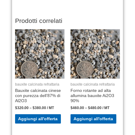
Prodotti correlati
bauxite calcinata refrattaria
bauxite calcinata refrattaria
Bauxite calcinata cinese
Forno rotante ad alta
con purezza dell’87% di
allumina bauxite Ai2O3
Al2O3
90%
$
320.00
–
$
380.00
/ MT
$
460.00
–
$
480.00
/ MT
Aggiungi all'offerta
Aggiungi all'offerta