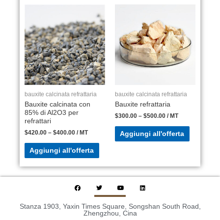
bauxite calcinata refrattaria
bauxite calcinata refrattaria
Bauxite calcinata con
Bauxite refrattaria
85% di Al2O3 per
$
300.00
–
$
500.00
/ MT
refrattari
$
420.00
–
$
400.00
/ MT
Aggiungi all'offerta
Aggiungi all'offerta
Stanza 1903, Yaxin Times Square, Songshan South Road,
Zhengzhou, Cina