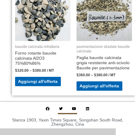
bauxite calcinata refrattaria
pavimentazione stradale bauxite
calcinata
Forno rotante bauxite
Paglia bauxite calcinata
calcinata Al2O3
grigia resistente anti-scivolo
75%80%86%
Bauxite per pavimentazione
$
320.00
–
$
380.00
/ MT
$
360.00
–
$
380.00
/ MT
Aggiungi all'offerta
Aggiungi all'offerta
Stanza 1903, Yaxin Times Square, Songshan South Road,
Zhengzhou, Cina
TEL: +86 371-63211286