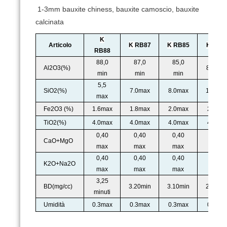
1-3mm bauxite chiness, bauxite camoscio, bauxite
calcinata
K
Articolo
K
RB87
K
RB85
K
RB8
RB88
88,0
87,0
85,0
Al2O3(%)
80.0mi
min
min
min
5,5
SiO2(%)
7.0max
8.0max
10.0ma
max
Fe2O3 (%)
1.6max
1.8max
2.0max
2.0ma
TiO2(%)
4.0max
4.0max
4.0max
4.0ma
0,40
0,40
0,40
0,50
CaO+MgO
max
max
max
max
0,40
0,40
0,40
0,50
K2O+Na2O
max
max
max
max
3,25
BD(mg/cc)
3.20min
3.10min
2,90 mi
minuti
Umidità
0.3max
0.3max
0.3max
0.5ma