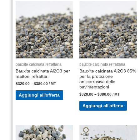
bauxite calcinata refrattaria
bauxite calcinata refrattaria
Bauxite calcinata Al2O3 per
Bauxite calcinata Al2O3 85%
mattoni refrattari
per la protezione
anticorrosiva delle
$
320.00
–
$
380.00
/ MT
pavimentazioni
$
320.00
–
$
380.00
/ MT
Aggiungi all'offerta
Aggiungi all'offerta