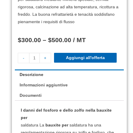
rigorosa, calcinazione ad alta temperatura, ricottura a
freddo.
La buona refrattarietà e tenacità soddisfano
pienamente i requisiti di flusso
$
300.00
–
$
500.00
/ MT
Aggiungi all'offerta
-
+
Descrizione
Informazioni aggiuntive
Documenti
I danni del fosforo e dello zolfo nella bauxite
per
saldatura La
bauxite per
saldatura ha una
regolamentazione rigorosa su zolfo e fosforo, che