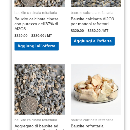
bauxite calcinata refrattaria
bauxite calcinata refrattaria
Bauxite calcinata cinese
Bauxite calcinata Al2O3
con purezza dell’87% di
per mattoni refrattari
Al2O3
$
320.00
–
$
380.00
/ MT
$
320.00
–
$
380.00
/ MT
Aggiungi all'offerta
Aggiungi all'offerta
bauxite calcinata refrattaria
bauxite calcinata refrattaria
Aggregato di bauxite ad
Bauxite refrattaria