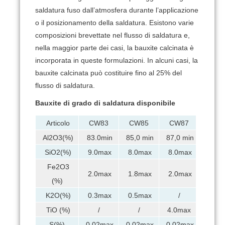
saldatura fuso dall’atmosfera durante l’applicazione
o il posizionamento della saldatura.
Esistono varie
composizioni brevettate nel flusso di saldatura e,
nella maggior parte dei casi, la bauxite calcinata è
incorporata in queste formulazioni.
In alcuni casi, la
bauxite calcinata può costituire fino al 25% del
flusso di saldatura.
Bauxite di grado di saldatura disponibile
Articolo
CW83
CW85
CW87
Al2O3(%)
83.0min
85,0 min
87,0 min
SiO2(%)
9.0max
8.0max
8.0max
Fe2O3
2.0max
1.8max
2.0max
(%)
K2O(%)
0.3max
0.5max
/
TiO (%)
/
/
4.0max
S(%)
0.02max
0.02max
0.02max